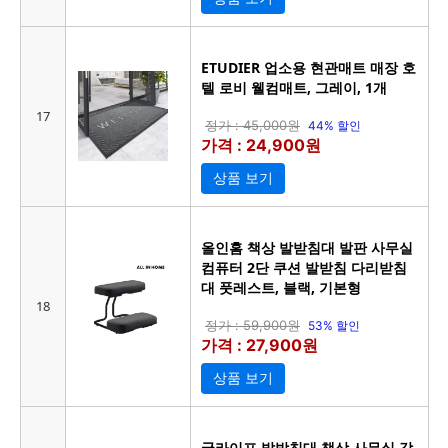
ETUDIER 업소용 현관매트 매장 호
텔 로비 웰컴매트, 그레이, 1개
17
정가 : 45,000원
44% 할인
가격 : 24,900원
상품 보기
올인홈 책상 발받침대 발판 사무실
컴퓨터 2단 쿠션 발받침 다리받침
대 풋레스트, 블랙, 기본형
18
정가 : 59,900원
53% 할인
가격 : 27,900원
상품 보기
굿라이프 발받침대 책상 사무실 각