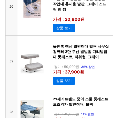
작업대 휴대용 발판, 그레이 스프
26
링 한 쌍
가격 : 20,800원
상품 보기
올인홈 책상 발받침대 발판 사무실
컴퓨터 2단 쿠션 발받침 다리받침
대 풋레스트, 타워형, 그레이
27
정가 : 59,900원
36% 할인
가격 : 37,900원
상품 보기
21세기트랜드 중역 스툴 풋레스트
보조의자 발받침대, 블랙
28
정가 : 45,000원
11% 할인