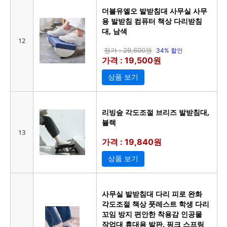
더블유엘오 발받침대 사무실 사무
용 발받침 컴퓨터 책상 다리받침
대, 남색
12
정가 : 29,600원
34% 할인
가격 : 19,500원
상품 보기
리빙숲 각도조절 브리즈 발받침대,
블랙
13
가격 : 19,840원
상품 보기
사무실 발받침대 다리 피로 완화
각도조절 책상 풋레스트 학생 다리
꼬임 방지 편안한 착용감 인공물
작업대 휴대용 발판, 핑크 스프링