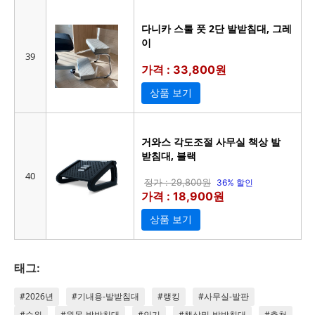
다니카 스툴 풋 2단 발받침대, 그레
이
39
가격 : 33,800원
상품 보기
거와스 각도조절 사무실 책상 발
받침대, 블랙
40
정가 : 29,800원
36% 할인
가격 : 18,900원
상품 보기
태그:
#2026년
#기내용-발받침대
#랭킹
#사무실-발판
#순위
#원목-발받침대
#인기
#책상밑-발받침대
#추천