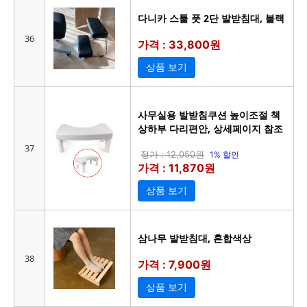
다니카 스툴 풋 2단 발받침대, 블랙
36
가격 : 33,800원
상품 보기
사무실용 발받침쿠션 높이조절 책
상하부 다리편안, 상세페이지 참조
37
정가 : 12,050원
1% 할인
가격 : 11,870원
상품 보기
삼나무 발받침대, 혼합색상
38
가격 : 7,900원
상품 보기