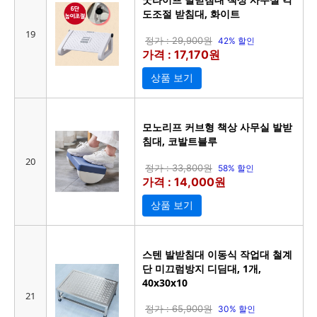
도조절 받침대, 화이트
19
정가 : 29,900원
42% 할인
가격 : 17,170원
상품 보기
모노리프 커브형 책상 사무실 발받
침대, 코발트블루
20
정가 : 33,800원
58% 할인
가격 : 14,000원
상품 보기
스텐 발받침대 이동식 작업대 철계
단 미끄럼방지 디딤대, 1개,
40x30x10
21
정가 : 65,900원
30% 할인