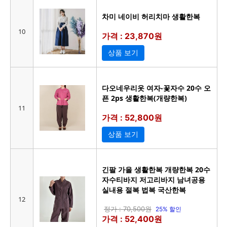
차미 네이비 허리치마 생활한복
10
가격 : 23,870원
상품 보기
다오네우리옷 여자-꽃자수 20수 오
픈 2ps 생활한복(개량한복)
11
가격 : 52,800원
상품 보기
긴팔 가을 생활한복 개량한복 20수
자수티바지 저고리바지 남녀공용
실내용 절복 법복 국산한복
12
정가 : 70,500원
25% 할인
가격 : 52,400원