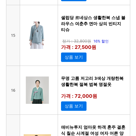
셀럽당 르네상스 생활한복 스냅 블
라우스 여춘추 면마 상의 빈티지
티슈
15
정가 : 32,800원
16% 할인
가격 : 27,500원
상품 보기
무명 고름 저고리 3색상 개량한복
생활한복 절복 법복 명절옷
16
가격 : 72,000원
상품 보기
애비뉴투지 엄마옷 하객 혼주 결혼
식 칠순 사계절 여성 여자 어른 양