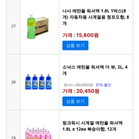
나사 에탄올 워셔액 1.8L 1박스(8
개) 자동차용 사계절용 청포도향, 8
개
27
가격 : 15,800원
상품 보기
소낙스 에탄올 워셔액 더 뷰, 2L, 4
개
28
정가 : 30,000원
31% 할인
가격 : 20,450원
상품 보기
핑크워시 사계절 에탄올 워셔액
1.8L x 12ea 복숭아향, 12개
29