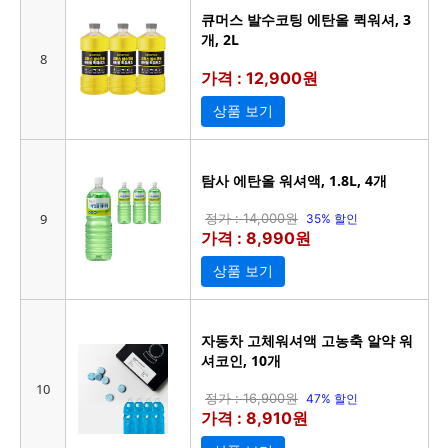
큐머스 발수코팅 에탄올 퀵워셔, 3
개, 2L
8
가격 : 12,900원
상품 보기
탐사 에탄올 워셔액, 1.8L, 4개
9
정가 : 14,000원
35% 할인
가격 : 8,990원
상품 보기
자동차 고체워셔액 고농축 알약 워
셔코인, 10개
10
정가 : 16,900원
47% 할인
가격 : 8,910원