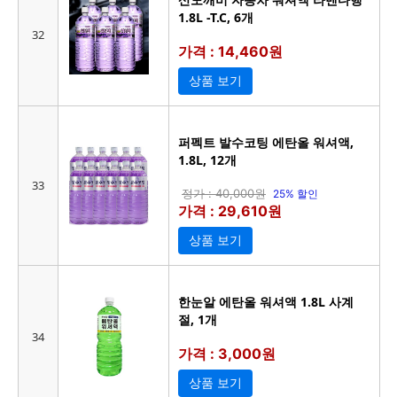
1.8L -T.C, 6개
32
가격 : 14,460원
상품 보기
퍼펙트 발수코팅 에탄올 워셔액,
1.8L, 12개
33
정가 : 40,000원
25% 할인
가격 : 29,610원
상품 보기
한눈알 에탄올 워셔액 1.8L 사계
절, 1개
34
가격 : 3,000원
상품 보기