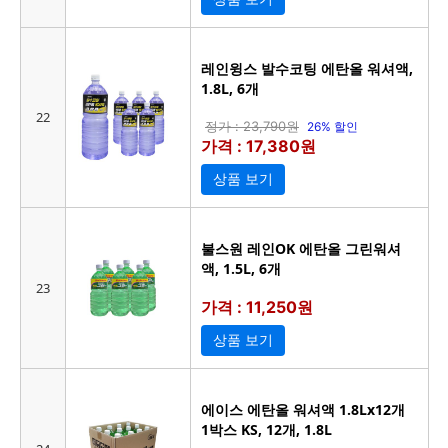
레인윙스 발수코팅 에탄올 워셔액,
1.8L, 6개
22
정가 : 23,790원
26% 할인
가격 : 17,380원
상품 보기
불스원 레인OK 에탄올 그린워셔
액, 1.5L, 6개
23
가격 : 11,250원
상품 보기
에이스 에탄올 워셔액 1.8Lx12개
1박스 KS, 12개, 1.8L