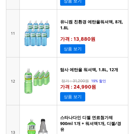
상품 보기
유니켐 친환경 에탄올워셔액, 8개,
1.8L
11
가격 : 13,880원
상품 보기
탐사 에탄올 워셔액, 1.8L, 12개
12
정가 : 31,200원
19% 할인
가격 : 24,990원
상품 보기
스타나다인 디젤 연료첨가제
900ml 1개 + 워셔액1개, 디젤/경
유
13