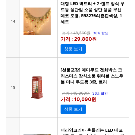
대형 LED 벽트리 + 가랜드 장식 무
드등 성탄절 소품 성탄 용품 무선
데코 조명, R98276A(혼합색상, 1
14
세트
정가 : 48,560원
38% 할인
가격 : 29,800원
상품 보기
[선물포장] 데미무드 전화박스 크
리스마스 장식소품 워터볼 스노우
볼 미니 무드등 3종, 트리
15
정가 : 15,900원
36% 할인
가격 : 10,090원
상품 보기
더라임코리아 흔들리는 LED 데코