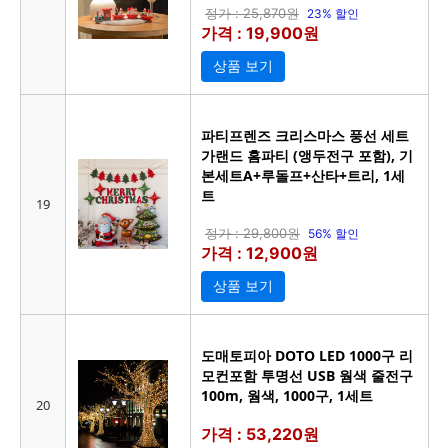
정가 : 25,870원
23% 할인
가격 : 19,900원
상품 보기
파티프렌즈 크리스마스 풍선 세트
가랜드 홈파티 (앵두전구 포함), 기
본세트A+루돌프+산타+트리, 1세
트
19
정가 : 29,800원
56% 할인
가격 : 12,900원
상품 보기
도매토피아 DOTO LED 1000구 리
모컨포함 투명선 USB 웜색 줄전구
100m, 웜색, 1000구, 1세트
20
가격 : 53,220원