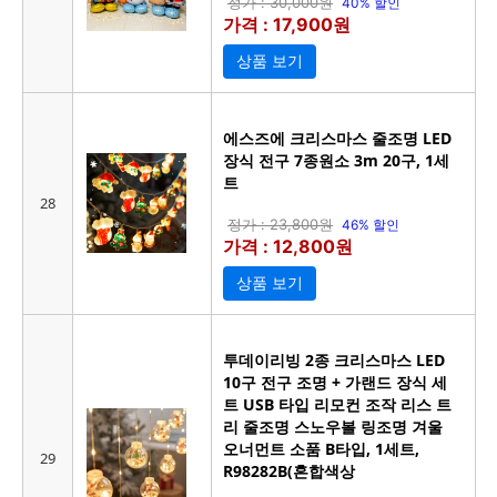
정가 : 30,000원
40% 할인
가격 : 17,900원
상품 보기
에스즈에 크리스마스 줄조명 LED
장식 전구 7종원소 3m 20구, 1세
트
28
정가 : 23,800원
46% 할인
가격 : 12,800원
상품 보기
투데이리빙 2종 크리스마스 LED
10구 전구 조명 + 가랜드 장식 세
트 USB 타입 리모컨 조작 리스 트
리 줄조명 스노우볼 링조명 겨울
오너먼트 소품 B타입, 1세트,
29
R98282B(혼합색상