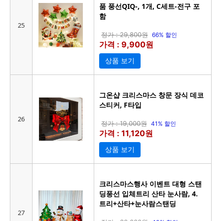
품 풍선QIQ-, 1개, C세트-전구 포
함
25
정가 : 29,800원
66% 할인
가격 : 9,900원
상품 보기
그온샵 크리스마스 창문 장식 데코
스티커, F타입
26
정가 : 19,000원
41% 할인
가격 : 11,120원
상품 보기
크리스마스행사 이벤트 대형 스탠
딩풍선 입체트리 산타 눈사람, 4.
트리+산타+눈사람스탠딩
27