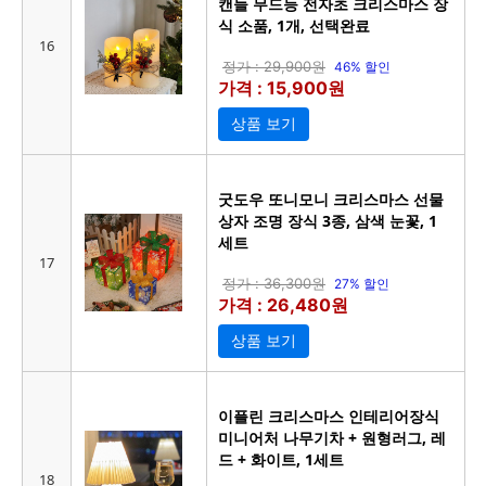
캔들 무드등 전자초 크리스마스 장
식 소품, 1개, 선택완료
16
정가 : 29,900원
46% 할인
가격 : 15,900원
상품 보기
굿도우 또니모니 크리스마스 선물
상자 조명 장식 3종, 삼색 눈꽃, 1
세트
17
정가 : 36,300원
27% 할인
가격 : 26,480원
상품 보기
이플린 크리스마스 인테리어장식
미니어처 나무기차 + 원형러그, 레
드 + 화이트, 1세트
18