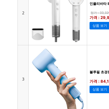
인플리바타 B
2
정가 : 33,3
가격 : 29,
상품 보기
블루필 초경량
3
가격 : 84,
상품 보기